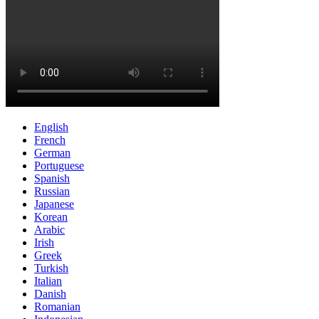
English
French
German
Portuguese
Spanish
Russian
Japanese
Korean
Arabic
Irish
Greek
Turkish
Italian
Danish
Romanian